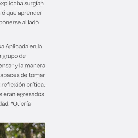
explicaba surgían
ndió que aprender
onerse al lado
ca Aplicada en la
n grupo de
ensar y la manera
 capaces de tomar
eflexión crítica.
os eran egresados
dad. “Quería