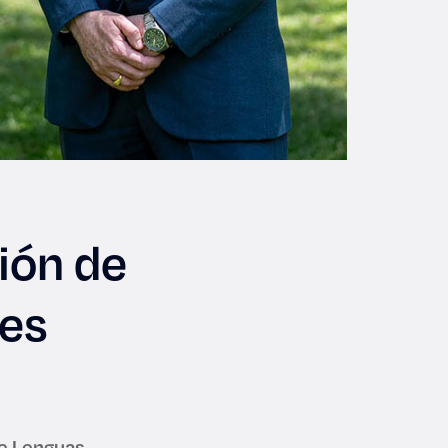
ción de
res
e Lenguas,