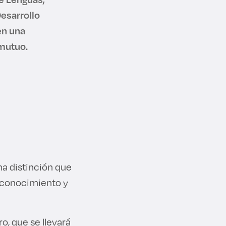
esarrollo
en una
mutuo.
a distinción que
 conocimiento y
o, que se llevará