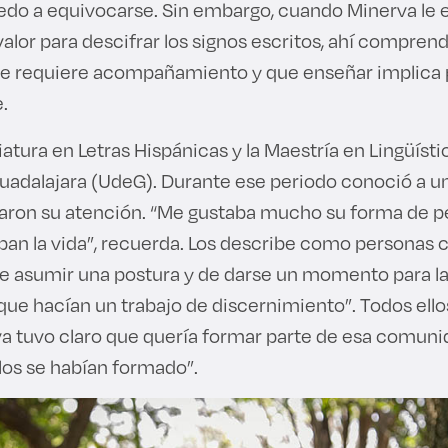
iedo a equivocarse. Sin embargo, cuando Minerva le 
 valor para descifrar los signos escritos, ahí compre
e requiere acompañamiento y que enseñar implica p
e.
iatura en Letras Hispánicas y la Maestría en Lingüísti
uadalajara (UdeG). Durante ese periodo conoció a u
aron su atención. “Me gustaba mucho su forma de p
aban la vida”, recuerda. Los describe como personas
e asumir una postura y de darse un momento para la r
que hacían un trabajo de discernimiento”. Todos ell
va tuvo claro que quería formar parte de esa comuni
llos se habían formado”.