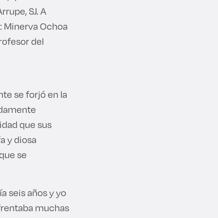
rrupe, SJ. A
s: Minerva Ochoa
rofesor del
e se forjó en la
undamente
lidad que sus
a y diosa
 que se
ía seis años y yo
enfrentaba muchas