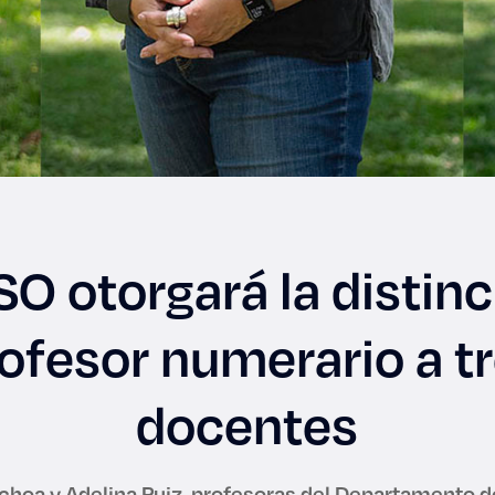
SO otorgará la distin
ofesor numerario a t
docentes
choa y Adelina Ruiz, profesoras del Departamento d