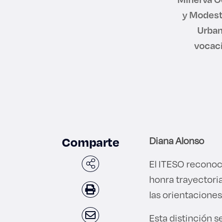
y Modest
Urban
vocac
Comparte
Diana Alonso
El ITESO reconoc
honra trayectori
las orientacione
Esta distinción s