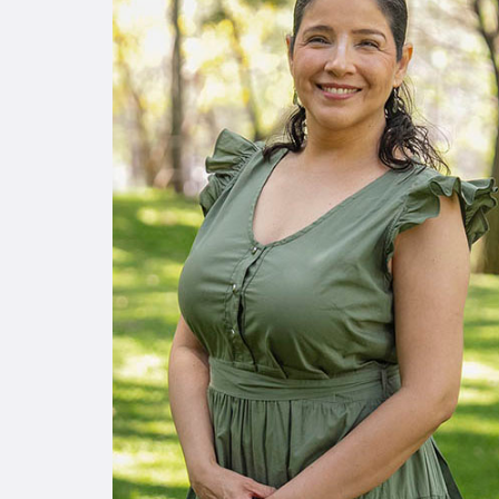
Enlac
Aspir
Becas
Gradu
CRUC
Derec