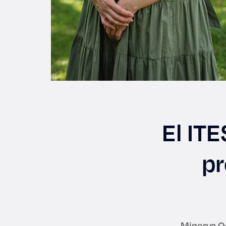
El ITE
pr
Minerva O