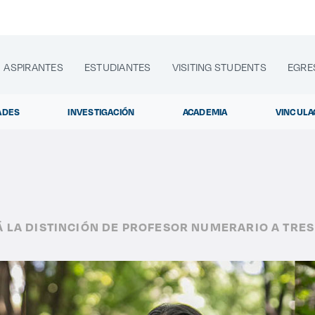
ASPIRANTES
ESTUDIANTES
VISITING STUDENTS
EGRE
ADES
INVESTIGACIÓN
ACADEMIA
VINCULA
lora sitios web, programas académicos, actividades y noti
Á LA DISTINCIÓN DE PROFESOR NUMERARIO A TRE
Diplomados y Curs
|