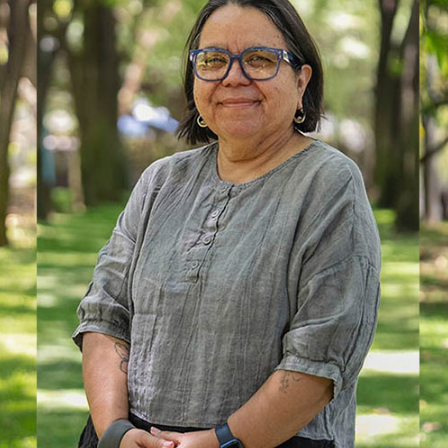
es de interés
Lo más buscado
antes
Carreras
Derecho
aciones
Prepa ITESO
E
Becas
ho
Sustentabilidad