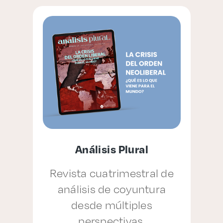
Análisis Plural
Revista cuatrimestral de
análisis de coyuntura
p
desde múltiples
perspectivas.
a