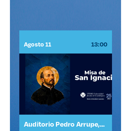
:30
Agosto 11
13:00
Ag
Auditorio Pedro Arrupe,
Ca