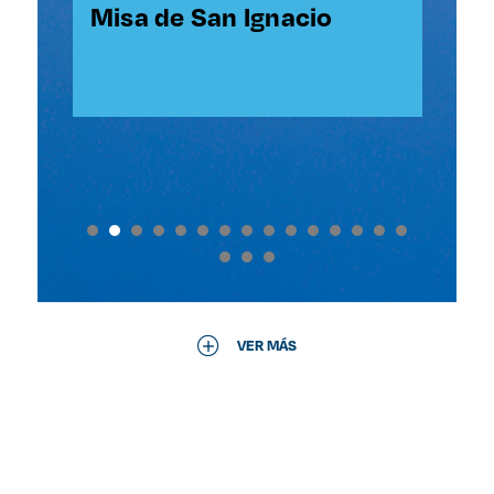
l
SJ
Misa de San Ignacio
Ce
Co
An
Li
de
VER MÁS