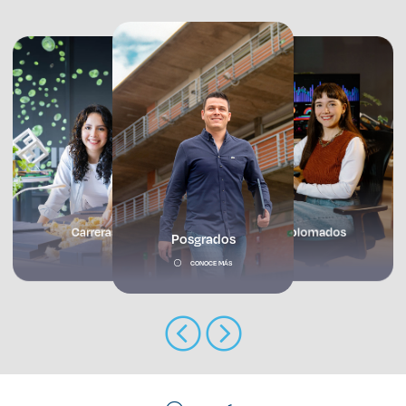
Enlaces de interés
Aspirantes
Becas
Graduaciones
CRUCE
Prepa
Carreras
Diplomados
Posgrados
Derecho
CONOCE MÁS
Lo más buscado
Carreras