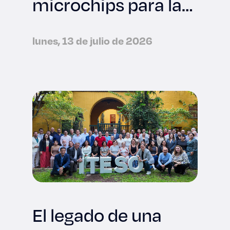
microchips para la
industria
tecnológica
lunes, 13 de julio de 2026
internacional
El legado de una