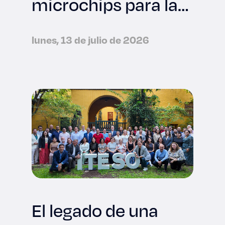
microchips para la
industria
tecnológica
lunes, 13 de julio de 2026
internacional
El legado de una